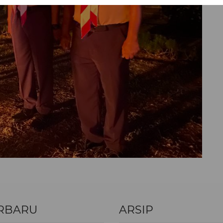
RBARU
ARSIP