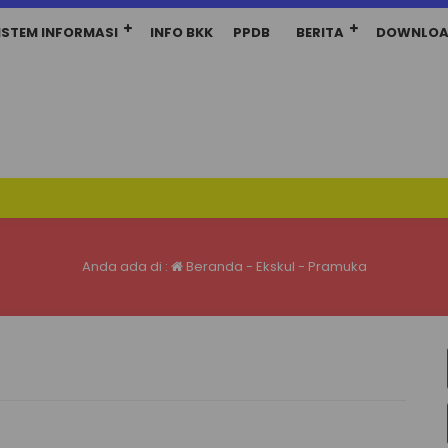
ISTEM INFORMASI
INFO BKK
PPDB
BERITA
DOWNLO
Anda ada di :
Beranda
-
Ekskul
-
Pramuka