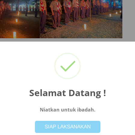
Selamat Datang !
Niatkan untuk ibadah.
Not valid!
!
SIAP LAKSANAKAN