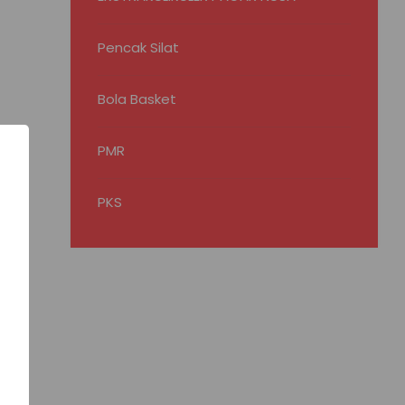
Pencak Silat
Bola Basket
PMR
PKS