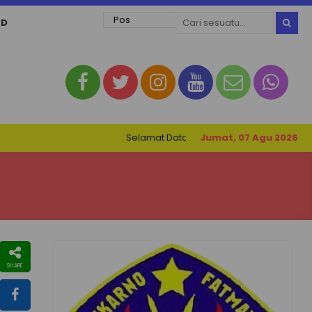
AD
Selamat Datang di Website SMK Negeri 1 Petaruka
Jumat, 07 Agu 2026