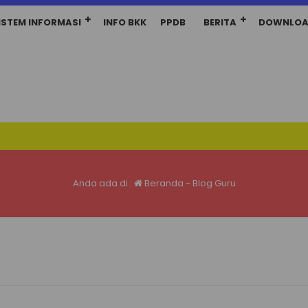
ISTEM INFORMASI
INFO BKK
PPDB
BERITA
DOWNLO
Anda ada di :
Beranda
-
Blog Guru