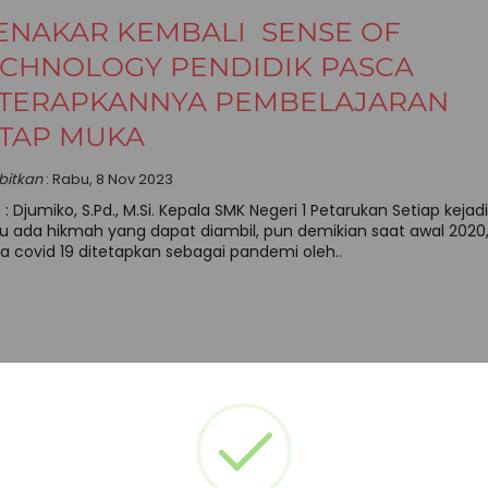
ENAKAR KEMBALI SENSE OF
ECHNOLOGY PENDIDIK PASCA
ITERAPKANNYA PEMBELAJARAN
ATAP MUKA
rbitkan
: Rabu, 8 Nov 2023
 : Djumiko, S.Pd., M.Si. Kepala SMK Negeri 1 Petarukan Setiap kejad
lu ada hikmah yang dapat diambil, pun demikian saat awal 2020
ka covid 19 ditetapkan sebagai pandemi oleh..