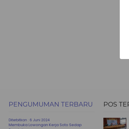
PENGUMUMAN TERBARU
POS TE
Diterbitkan :
6 Juni 2024
Membuka Lowongan Kerja Soto Sedap