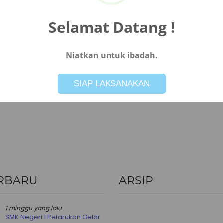
Selamat Datang !
Niatkan untuk ibadah.
Not valid!
!
SIAP LAKSANAKAN
RBARU
ARSIP
Arsip
1 minggu yang lalu
SMK Negeri 1 Petarukan Gelar