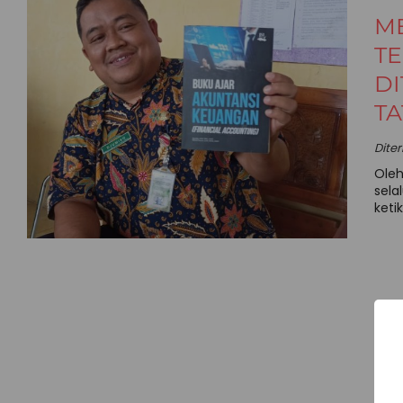
M
T
D
T
Dite
Oleh
sela
keti