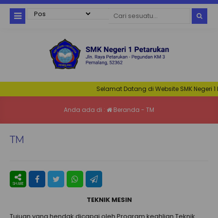
Selamat Datang di Website SMK Negeri 1 Pet
Anda ada di :
Beranda
-
TM
TM
TEKNIK MESIN
Tujuan yang hendak dicapai oleh Program keahlian Teknik