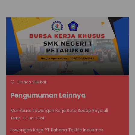
Dibaca 2118 kali
Pengumuman Lainnya
Membuka Lowongan Kerja Soto Sedap Boyolali
Terbit : 6 Juni 2024
Lowongan Kerja PT Kabana Textile Industries