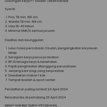
Lowongan Kerja PT Golden Tekstil Kendal
Syarat :
Pria, TB min. 165 cm
Wanita TB min. 158 cm
Usia 18-40 tahun
Minimal SMK/A semua jurusan
Fasilitas dan keunggulan:
Lulus masa percobaan 3 bulan, pengangkatan karyawan
tetap
Seragam kerja pasca probation
BPJS tenaga kerja & kesehatan
Pajak penghasilan ditanggung perusahaan
Jenjang karir bagi yang berprestasi
Disediakan makan 1 kali
Tempat ibadah & sport center
Pendaftaran paling lambat 24 April 2024
Rencana tes di pemalang 25 April 2024
MINAT HUB BKK SMKN 1 PETARUKAN