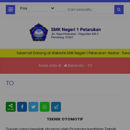
Selamat Datang di Website SMK Negeri 1 Petarukan. Nestar : Serasi
Anda ada di :
Beranda
-
TO
TO
TEKNIK OTOMOTIF
Tujuan yang hendak dicapai oleh Program keahlian Teknik