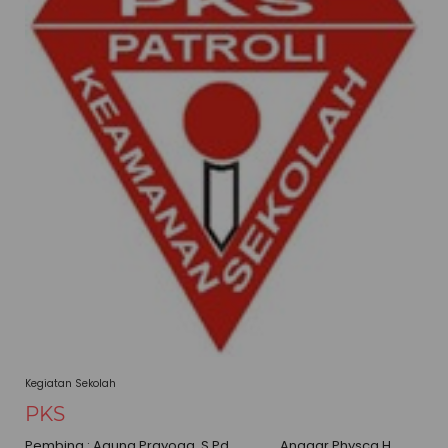
Kegiatan Sekolah
PKS
Pembina : Agung Prayoga, S.Pd Anggar Physca H,