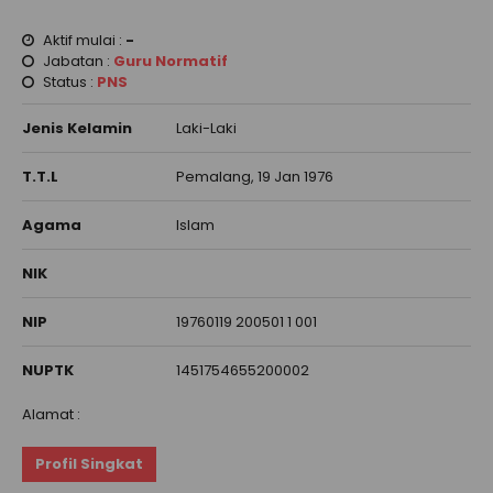
Aktif mulai :
-
Jabatan :
Guru Normatif
Status :
PNS
Jenis Kelamin
Laki-Laki
T.T.L
Pemalang, 19 Jan 1976
Agama
Islam
NIK
NIP
19760119 200501 1 001
NUPTK
1451754655200002
Alamat :
Profil Singkat