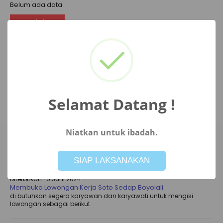
Belum ada data
Pendidikan
Belum ada data
Pekerjaan
Belum ada data
Selamat Datang !
Niatkan untuk ibadah.
Not valid!
!
PENGUMUMAN TERBARU
SIAP LAKSANAKAN
Diterbitkan :
6 Juni 2024
Membuka Lowongan Kerja Soto Sedap Boyolali
di butuhkan segera karyawan dan karyawati untuk mengisi
lowongan sebagai berikut