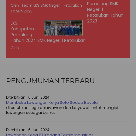
Oleh : Team LKS SMK Negeri 1 Petarukan
Tahun 2023
LKS
Kabupaten
Pemalang
Tahun 2024 SMK Negeri 1 Petarukan
Oleh :
PENGUMUMAN TERBARU
Diterbitkan :
6 Juni 2024
Membuka Lowongan Kerja Soto Sedap Boyolali
di butuhkan segera karyawan dan karyawati untuk mengisi
lowongan sebagai berikut
Diterbitkan :
6 Juni 2024
Lowongan Kerja PT Kabana Textile Industries