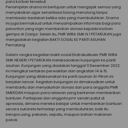
para korban tersebut.
Penampilan drama ini bertujuan untuk mengajak semua yang
menyaksikan agar senantiasa tolong menolong tanpa
membeda-bedakan ketika ada yang membutuhkan. Drama
ini juga bermaksud untuk menyampaikan informasi bagi para
penonton yang ingin memberikan donasi kepada korban
gempa di Cianjur. Selain itu, PMR WIRA SMK N 1 PETARUKAN juga
mengadakan kegiatan BAKTI SOSIAL KE PANTI ASUHAN
Pemalang
Dalam rangka kegiatan bakti sosial Ekstrakulikuler PMR WIRA
SMK NEGERI 1 PETARUKAN melaksanakan kunjungan ke panti
asuhan. Kunjungan yang diadakan tanggal 11 Desember 2022
ini mengikut sertakan perwakilan dari angkatan 14 & 15.
Kunjungan yang dilaksanakan ke panti asuhan Al-Fitroh ini
berjalan lancar. Kegiatan kunjungan ini dimaksudkan untuk
membantu dan menyalurkan donasi dari para anggota PMR
SMEKDAN maupun para relawan yang berkenan memberikan
bantuan. Partisipasi dari anggota pmr sendiri patut di
apresiasi, dimana mereka belajar untuk memberikan bantuan
secara sukarela terhadap yang membutuhkan, baik itu
berupa uang, pakaian, sepatu, maupun bahan makanan
pokok.