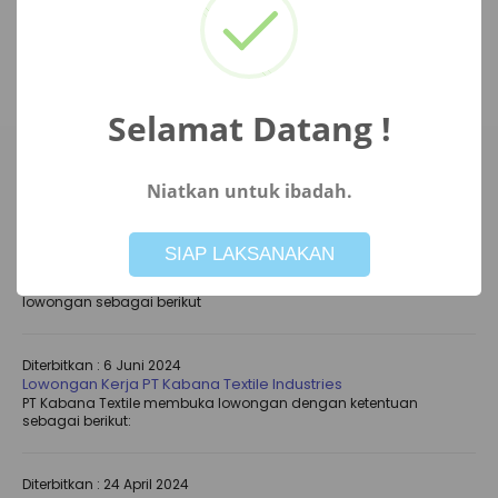
Dies Natalis SMK Negeri 1
Petarukan
Selamat Datang !
PENGUMUMAN TERBARU
Niatkan untuk ibadah.
Not valid!
!
Diterbitkan :
6 Juni 2024
SIAP LAKSANAKAN
Membuka Lowongan Kerja Soto Sedap Boyolali
di butuhkan segera karyawan dan karyawati untuk mengisi
lowongan sebagai berikut
Diterbitkan :
6 Juni 2024
Lowongan Kerja PT Kabana Textile Industries
PT Kabana Textile membuka lowongan dengan ketentuan
sebagai berikut:
Diterbitkan :
24 April 2024