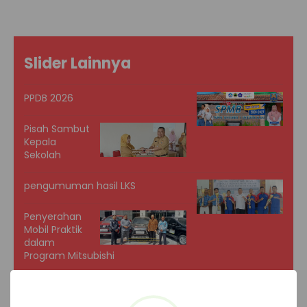
Slider Lainnya
PPDB 2026
Pisah Sambut
Kepala
Sekolah
pengumuman hasil LKS
Penyerahan
Mobil Praktik
dalam
Program Mitsubishi
Juara LKS Kabupaten Pemalang
SMK Negeri 1 Petarukan