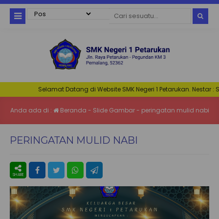
Selamat Datang di Website SMK Negeri 1 Petarukan. Nestar : Ser
Anda ada di :
Beranda
-
Slide Gambar
-
peringatan mulid nabi
PERINGATAN MULID NABI