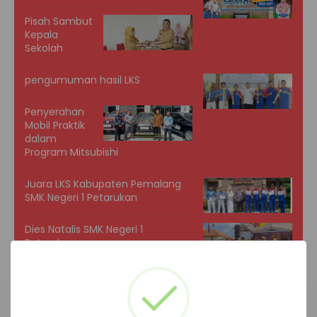
Pisah Sambut
Kepala
Sekolah
pengumuman hasil LKS
Penyerahan
Mobil Praktik
dalam
Program Mitsubishi
Juara LKS Kabupaten Pemalang
SMK Negeri 1 Petarukan
Dies Natalis SMK Negeri 1
Petarukan