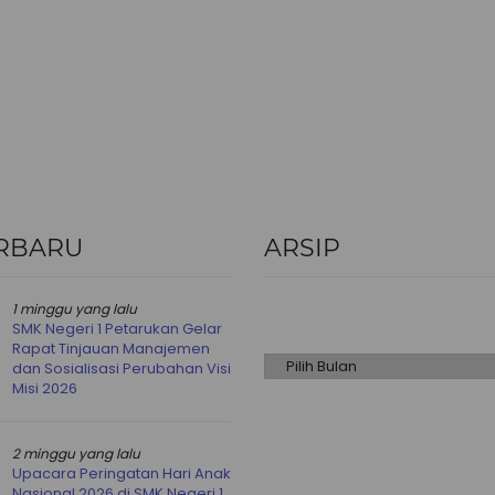
RBARU
ARSIP
Arsip
1 minggu yang lalu
SMK Negeri 1 Petarukan Gelar
Rapat Tinjauan Manajemen
dan Sosialisasi Perubahan Visi
Misi 2026
2 minggu yang lalu
Upacara Peringatan Hari Anak
Nasional 2026 di SMK Negeri 1