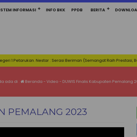
ISTEM INFORMASI
INFO BKK
PPDB
BERITA
DOWNLO
1 Petarukan. Nestar : Serasi Beriman (Semangat Raih Prestasi, Berinte
a ada di :
Beranda
-
Video
-
DUWIS Finalis Kabupaten Pemalang 
N PEMALANG 2023