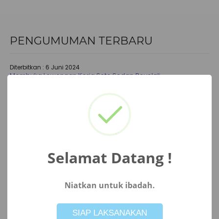
PENGUMUMAN TERBARU
Diterbitkan :
6 Juni 2024
Membuka Lowongan Kerja Soto Sedap Boyolali
di butuhkan segera karyawan dan karyawati untuk mengisi
lowongan sebagai berikut
Diterbitkan :
6 Juni 2024
Lowongan Kerja PT Kabana Textile Industries
PT Kabana Textile membuka lowongan dengan ketentuan
sebagai berikut:
Selamat Datang !
Diterbitkan :
24 April 2024
Lowongan kerja PT Golden Tekstil Kendal
Niatkan untuk ibadah.
Lowongan Kerja PT Golden Tekstil Kendal Syarat : Fasilitas dan
Not valid!
!
keunggulan: Pendaftaran paling lambat 24..
SIAP LAKSANAKAN