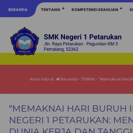
BERANDA
TENTANG
KOMPETENSI KEAHLIAN
S
.
Anda ada di :
Beranda
-
TERKINI
-
“Memaknai Hari B
“MEMAKNAI HARI BURUH I
NEGERI 1 PETARUKAN: 
DUNIA KERJA DAN TANGG