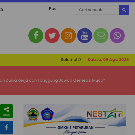
AD
Selamat Datang di Website SMK Negeri 1 Peta
Sabtu, 08 Agu 2026
aran Dunia Kerja dan Tanggung Jawab Generasi Muda”