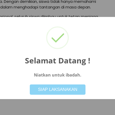
rja. Dengan demikian, siswa tidak hanya memahami
ter dalam menghadapi tantangan di masa depan.
sional, seluruh siswa diimbau untuk tetap menjaga
rasi merupakan hak setiap individu, namun harus
ung jawab. Siswa diharapkan tidak ikut serta dalam
tensi menimbulkan gangguan keamanan.
i 1 Petarukan diharapkan mampu menunjukkan sikap
pat disalurkan melalui forum diskusi, musyawarah,
an edukatif.
Selamat Datang !
apkan seluruh siswa semakin memahami pentingnya peran
ekerja yang profesional, berintegritas, dan
Niatkan untuk ibadah.
a ketertiban dan keamanan, semangat Hari Buruh
Not valid!
!
SIAP LAKSANAKAN