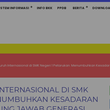
ISTEM INFORMASI
INFO BKK
PPDB
BERITA
DOWNLO
uruh Internasional di SMK Negeri 1 Petarukan: Menumbuhkan Kesad
NTERNASIONAL DI SMK
MENUMBUHKAN KESADARAN
UNG JAWAB GENERASI