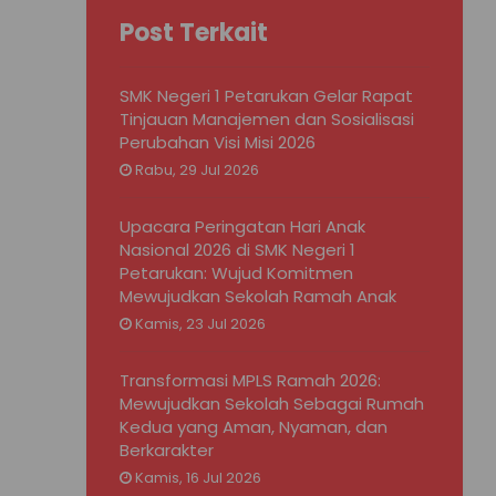
Post Terkait
SMK Negeri 1 Petarukan Gelar Rapat
Tinjauan Manajemen dan Sosialisasi
Perubahan Visi Misi 2026
Rabu, 29 Jul 2026
Upacara Peringatan Hari Anak
Nasional 2026 di SMK Negeri 1
Petarukan: Wujud Komitmen
Mewujudkan Sekolah Ramah Anak
Kamis, 23 Jul 2026
Transformasi MPLS Ramah 2026:
Mewujudkan Sekolah Sebagai Rumah
Kedua yang Aman, Nyaman, dan
Berkarakter
Kamis, 16 Jul 2026