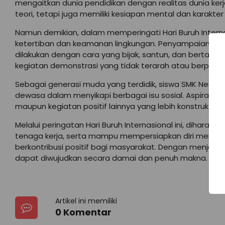
mengaitkan dunia pendidikan dengan realitas dunia ke
teori, tetapi juga memiliki kesiapan mental dan karak
Namun demikian, dalam memperingati Hari Buruh Interna
ketertiban dan keamanan lingkungan. Penyampaian aspi
dilakukan dengan cara yang bijak, santun, dan bertangg
kegiatan demonstrasi yang tidak terarah atau berpo
Sebagai generasi muda yang terdidik, siswa SMK Neger
dewasa dalam menyikapi berbagai isu sosial. Aspirasi da
maupun kegiatan positif lainnya yang lebih konstruktif d
Melalui peringatan Hari Buruh Internasional ini, dihar
tenaga kerja, serta mampu mempersiapkan diri menjadi p
berkontribusi positif bagi masyarakat. Dengan menjag
dapat diwujudkan secara damai dan penuh makna.
Artikel ini memiliki
0 Komentar