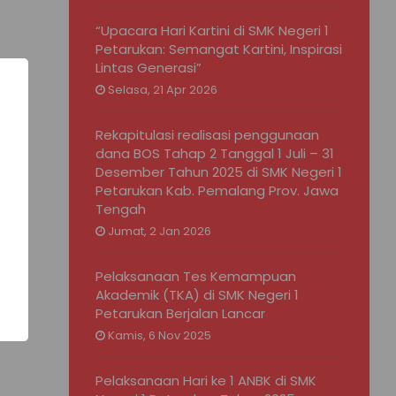
“Upacara Hari Kartini di SMK Negeri 1
Petarukan: Semangat Kartini, Inspirasi
Lintas Generasi”
Selasa, 21 Apr 2026
Rekapitulasi realisasi penggunaan
dana BOS Tahap 2 Tanggal 1 Juli – 31
Desember Tahun 2025 di SMK Negeri 1
Petarukan Kab. Pemalang Prov. Jawa
Tengah
Jumat, 2 Jan 2026
Pelaksanaan Tes Kemampuan
Akademik (TKA) di SMK Negeri 1
Petarukan Berjalan Lancar
Kamis, 6 Nov 2025
Pelaksanaan Hari ke 1 ANBK di SMK