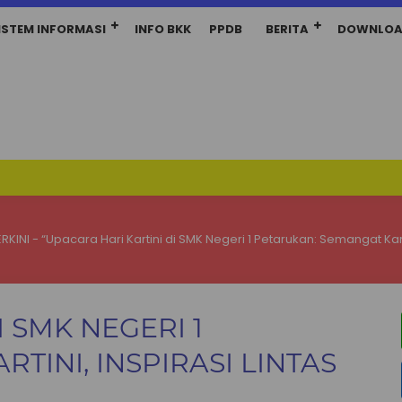
ISTEM INFORMASI
INFO BKK
PPDB
BERITA
DOWNLO
ERKINI
-
“Upacara Hari Kartini di SMK Negeri 1 Petarukan: Semangat Karti
 SMK NEGERI 1
TINI, INSPIRASI LINTAS