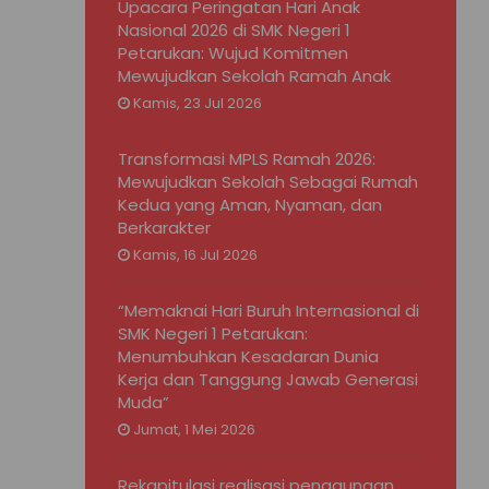
Upacara Peringatan Hari Anak
Nasional 2026 di SMK Negeri 1
Petarukan: Wujud Komitmen
Mewujudkan Sekolah Ramah Anak
Kamis, 23 Jul 2026
Transformasi MPLS Ramah 2026:
Mewujudkan Sekolah Sebagai Rumah
Kedua yang Aman, Nyaman, dan
Berkarakter
Kamis, 16 Jul 2026
“Memaknai Hari Buruh Internasional di
SMK Negeri 1 Petarukan:
Menumbuhkan Kesadaran Dunia
Kerja dan Tanggung Jawab Generasi
Muda”
Jumat, 1 Mei 2026
Rekapitulasi realisasi penggunaan