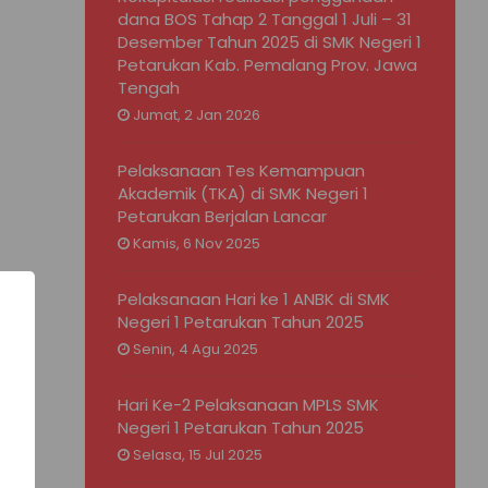
dana BOS Tahap 2 Tanggal 1 Juli – 31
Desember Tahun 2025 di SMK Negeri 1
Petarukan Kab. Pemalang Prov. Jawa
Tengah
Jumat, 2 Jan 2026
Pelaksanaan Tes Kemampuan
Akademik (TKA) di SMK Negeri 1
Petarukan Berjalan Lancar
Kamis, 6 Nov 2025
Pelaksanaan Hari ke 1 ANBK di SMK
Negeri 1 Petarukan Tahun 2025
Senin, 4 Agu 2025
Hari Ke-2 Pelaksanaan MPLS SMK
Negeri 1 Petarukan Tahun 2025
Selasa, 15 Jul 2025