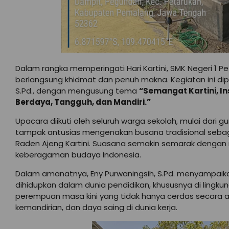
Dalam rangka memperingati Hari Kartini, SMK Negeri 1
berlangsung khidmat dan penuh makna. Kegiatan ini dipi
S.Pd., dengan mengusung tema
“Semangat Kartini, In
Berdaya, Tangguh, dan Mandiri.”
Upacara diikuti oleh seluruh warga sekolah, mulai dari g
tampak antusias mengenakan busana tradisional seba
Raden Ajeng Kartini. Suasana semakin semarak denga
keberagaman budaya Indonesia.
Dalam amanatnya, Eny Purwaningsih, S.Pd. menyampaik
dihidupkan dalam dunia pendidikan, khususnya di lingk
perempuan masa kini yang tidak hanya cerdas secara ak
kemandirian, dan daya saing di dunia kerja.