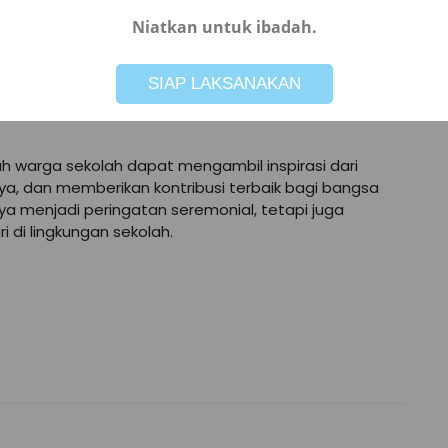
 lomba busana adat, pameran karya siswa, serta
ampuan dan kreativitas peserta didik.
Niatkan untuk ibadah.
Not valid!
!
 1 Petarukan untuk menegaskan komitmennya dalam
SIAP LAKSANAKAN
rta siap menghadapi tantangan masa depan. Para
engembangkan potensi diri sesuai bidang keahlian
uh warga sekolah dapat mengambil inspirasi dari
rya, dan memberikan kontribusi terbaik bagi bangsa
ya menjadi peringatan seremonial, tetapi juga
 di lingkungan sekolah.