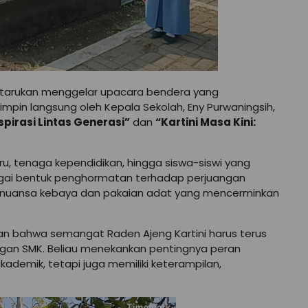
 Petarukan menggelar upacara bendera yang
mpin langsung oleh Kepala Sekolah, Eny Purwaningsih,
spirasi Lintas Generasi”
dan
“Kartini Masa Kini:
uru, tenaga kependidikan, hingga siswa-siswi yang
gai bentuk penghormatan terhadap perjuangan
n nuansa kebaya dan pakaian adat yang mencerminkan
an bahwa semangat Raden Ajeng Kartini harus terus
ungan SMK. Beliau menekankan pentingnya peran
ademik, tetapi juga memiliki keterampilan,