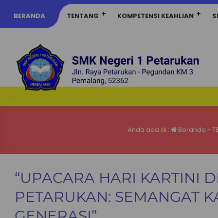
BERANDA
TENTANG
KOMPETENSI KEAHLIAN
S
.
Anda ada di :
Beranda
-
T
“UPACARA HARI KARTINI DI
PETARUKAN: SEMANGAT KAR
GENERASI”