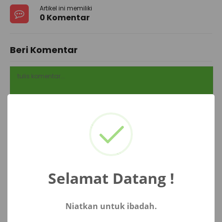
Artikel ini memiliki
0 Komentar
Beri Komentar
Selamat Datang !
Niatkan untuk ibadah.
Simpan nama, email, dan situs web saya pada peramban ini
Not valid!
!
untuk komentar saya berikutnya.