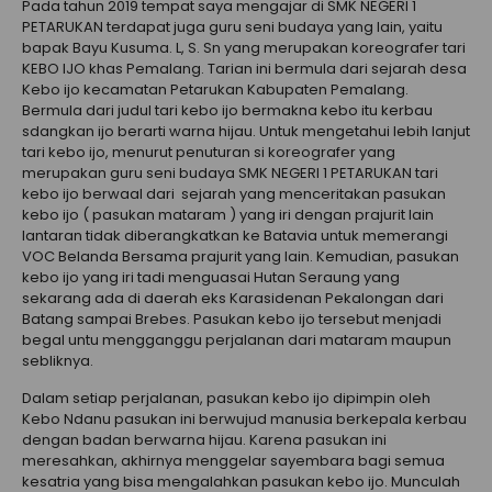
Pada tahun 2019 tempat saya mengajar di SMK NEGERI 1
PETARUKAN terdapat juga guru seni budaya yang lain, yaitu
bapak Bayu Kusuma. L, S. Sn yang merupakan koreografer tari
KEBO IJO khas Pemalang. Tarian ini bermula dari sejarah desa
Kebo ijo kecamatan Petarukan Kabupaten Pemalang.
Bermula dari judul tari kebo ijo bermakna kebo itu kerbau
sdangkan ijo berarti warna hijau. Untuk mengetahui lebih lanjut
tari kebo ijo, menurut penuturan si koreografer yang
merupakan guru seni budaya SMK NEGERI 1 PETARUKAN tari
kebo ijo berwaal dari sejarah yang menceritakan pasukan
kebo ijo ( pasukan mataram ) yang iri dengan prajurit lain
lantaran tidak diberangkatkan ke Batavia untuk memerangi
VOC Belanda Bersama prajurit yang lain. Kemudian, pasukan
kebo ijo yang iri tadi menguasai Hutan Seraung yang
sekarang ada di daerah eks Karasidenan Pekalongan dari
Batang sampai Brebes. Pasukan kebo ijo tersebut menjadi
begal untu mengganggu perjalanan dari mataram maupun
sebliknya.
Dalam setiap perjalanan, pasukan kebo ijo dipimpin oleh
Kebo Ndanu pasukan ini berwujud manusia berkepala kerbau
dengan badan berwarna hijau. Karena pasukan ini
meresahkan, akhirnya menggelar sayembara bagi semua
kesatria yang bisa mengalahkan pasukan kebo ijo. Munculah