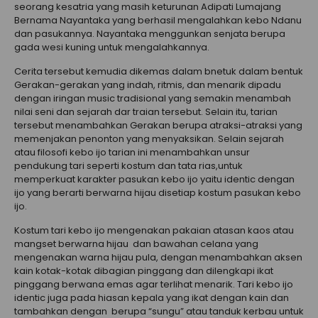
seorang kesatria yang masih keturunan Adipati Lumajang
Bernama Nayantaka yang berhasil mengalahkan kebo Ndanu
dan pasukannya. Nayantaka menggunkan senjata berupa
gada wesi kuning untuk mengalahkannya.
Cerita tersebut kemudia dikemas dalam bnetuk dalam bentuk
Gerakan-gerakan yang indah, ritmis, dan menarik dipadu
dengan iringan music tradisional yang semakin menambah
nilai seni dan sejarah dar traian tersebut. Selain itu, tarian
tersebut menambahkan Gerakan berupa atraksi-atraksi yang
memenjakan penonton yang menyaksikan. Selain sejarah
atau filosofi kebo ijo tarian ini menambahkan unsur
pendukung tari seperti kostum dan tata rias,untuk
memperkuat karakter pasukan kebo ijo yaitu identic dengan
ijo yang berarti berwarna hijau disetiap kostum pasukan kebo
ijo.
Kostum tari kebo ijo mengenakan pakaian atasan kaos atau
mangset berwarna hijau dan bawahan celana yang
mengenakan warna hijau pula, dengan menambahkan aksen
kain kotak-kotak dibagian pinggang dan dilengkapi ikat
pinggang berwana emas agar terlihat menarik. Tari kebo ijo
identic juga pada hiasan kepala yang ikat dengan kain dan
tambahkan dengan berupa “sungu” atau tanduk kerbau untuk