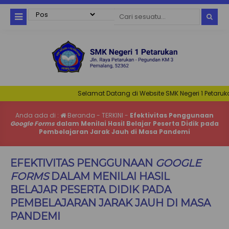
Selamat Datang di Website SMK Negeri 1 Petarukan. N
Anda ada di :
Beranda
-
TERKINI
-
Efektivitas Penggunaan
Google Forms
dalam Menilai Hasil Belajar Peserta Didik pada
Pembelajaran Jarak Jauh di Masa Pandemi
EFEKTIVITAS PENGGUNAAN
GOOGLE
FORMS
DALAM MENILAI HASIL
BELAJAR PESERTA DIDIK PADA
PEMBELAJARAN JARAK JAUH DI MASA
PANDEMI