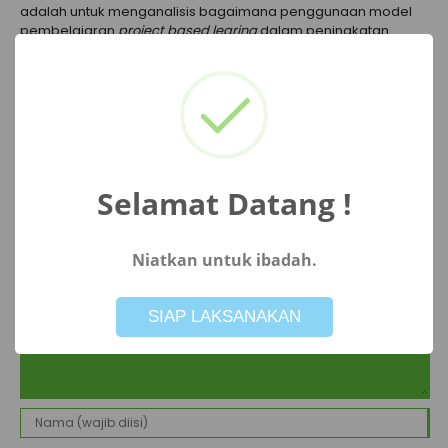
adalah untuk menganalisis bagaimana penggunaan model
pembelajaran
project based learing
dalam peningkatan
keaktifan siswa.
untuk melihat jurnal lebih lengkapnya silahkan
klik di sini
Artikel ini memiliki
0 Komentar
Selamat Datang !
Beri Komentar
Niatkan untuk ibadah.
Not valid!
!
SIAP LAKSANAKAN