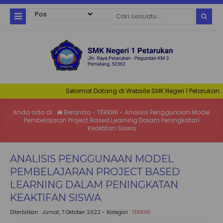
Selamat Datang di Website SMK Negeri 1 Petarukan. Nestar
Anda ada di :
Beranda
-
TERKINI
-
Analisis Penggunaan Model
Pembelajaran Project Based Learning Dalam Peningkatan
Keaktifan Siswa
ANALISIS PENGGUNAAN MODEL
PEMBELAJARAN PROJECT BASED
LEARNING DALAM PENINGKATAN
KEAKTIFAN SISWA
Diterbitkan :
Jumat, 7 Oktober 2022
- Kategori :
TERKINI