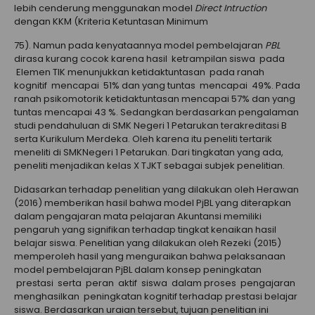
lebih cenderung menggunakan model
Direct Intruction
dengan KKM (Kriteria Ketuntasan Minimum
75). Namun pada kenyataannya model pembelajaran
PBL
dirasa kurang cocok karena hasil ketrampilan siswa pada
Elemen TIK menunjukkan ketidaktuntasan pada ranah
kognitif mencapai 51% dan yang tuntas mencapai 49%. Pada
ranah psikomotorik ketidaktuntasan mencapai 57% dan yang
tuntas mencapai 43 %. Sedangkan berdasarkan pengalaman
studi pendahuluan di SMK Negeri 1 Petarukan terakreditasi B
serta Kurikulum Merdeka. Oleh karena itu peneliti tertarik
meneliti di SMKNegeri 1 Petarukan. Dari tingkatan yang ada,
peneliti menjadikan kelas X TJKT sebagai subjek penelitian.
Didasarkan terhadap penelitian yang dilakukan oleh Herawan
(2016) memberikan hasil bahwa model PjBL yang diterapkan
dalam pengajaran mata pelajaran Akuntansi memiliki
pengaruh yang signifikan terhadap tingkat kenaikan hasil
belajar siswa. Penelitian yang dilakukan oleh Rezeki (2015)
memperoleh hasil yang menguraikan bahwa pelaksanaan
model pembelajaran PjBL dalam konsep peningkatan
prestasi serta peran aktif siswa dalam proses pengajaran
menghasilkan peningkatan kognitif terhadap prestasi belajar
siswa. Berdasarkan uraian tersebut, tujuan penelitian ini