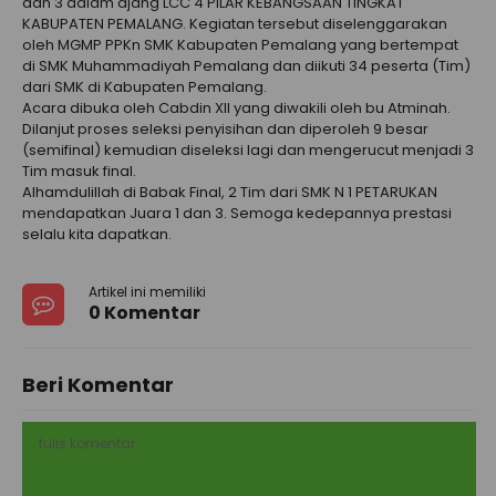
dan 3 dalam ajang LCC 4 PILAR KEBANGSAAN TINGKAT
KABUPATEN PEMALANG. Kegiatan tersebut diselenggarakan
oleh MGMP PPKn SMK Kabupaten Pemalang yang bertempat
di SMK Muhammadiyah Pemalang dan diikuti 34 peserta (Tim)
dari SMK di Kabupaten Pemalang.
Acara dibuka oleh Cabdin XII yang diwakili oleh bu Atminah.
Dilanjut proses seleksi penyisihan dan diperoleh 9 besar
(semifinal) kemudian diseleksi lagi dan mengerucut menjadi 3
Tim masuk final.
Alhamdulillah di Babak Final, 2 Tim dari SMK N 1 PETARUKAN
mendapatkan Juara 1 dan 3. Semoga kedepannya prestasi
selalu kita dapatkan.
Artikel ini memiliki
0 Komentar
Beri Komentar