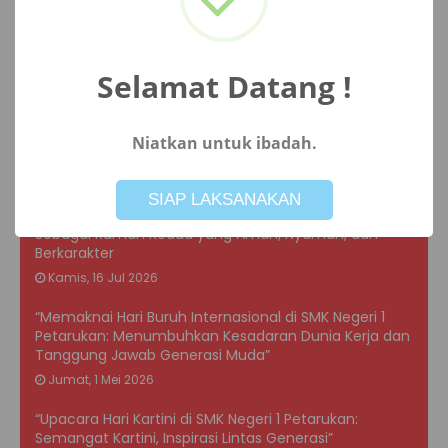
SMK Negeri 1 Petarukan Gelar Rapat Tinjauan
Manajemen dan Sosialisasi Perubahan Visi Misi 2026
Rabu, 29 Jul 2026
Selamat Datang !
Upacara Peringatan Hari Anak Nasional 2026 di SMK
Negeri 1 Petarukan: Wujud Komitmen Mewujudkan
Niatkan untuk ibadah.
Sekolah Ramah Anak
Not valid!
!
Kamis, 23 Jul 2026
SIAP LAKSANAKAN
Transformasi MPLS Ramah 2026: Mewujudkan Sekolah
Sebagai Rumah Kedua yang Aman, Nyaman, dan
Berkarakter
Kamis, 16 Jul 2026
“Memaknai Hari Buruh Internasional di SMK Negeri 1
Petarukan: Menumbuhkan Kesadaran Dunia Kerja dan
Tanggung Jawab Generasi Muda”
Jumat, 1 Mei 2026
“Upacara Hari Kartini di SMK Negeri 1 Petarukan:
Semangat Kartini, Inspirasi Lintas Generasi”